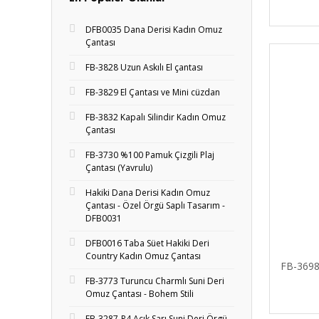
DFB0035 Dana Derisi Kadın Omuz
Çantası
FB-3828 Uzun Askılı El çantası
FB-3829 El Çantası ve Mini cüzdan
FB-3832 Kapalı Silindir Kadın Omuz
Çantası
FB-3730 %100 Pamuk Çizgili Plaj
Çantası (Yavrulu)
Hakiki Dana Derisi Kadın Omuz
Çantası - Özel Örgü Saplı Tasarım -
DFB0031
DFB0016 Taba Süet Hakiki Deri
Country Kadın Omuz Çantası
FB-369
FB-3773 Turuncu Charmlı Suni Deri
Omuz Çantası - Bohem Stili
FB-3287-R4 Açık Sarı Suni Deri Örgü