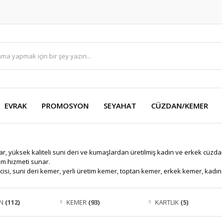
EVRAK
PROMOSYON
SEYAHAT
CÜZDAN/KEMER
ar, yüksek kaliteli suni deri ve kumaşlardan üretilmiş kadın ve erkek cüzdan
im hizmeti sunar.
cisi, suni deri kemer, yerli üretim kemer, toptan kemer, erkek kemer, kadı
AN
(112)
KEMER
(93)
KARTLIK
(5)