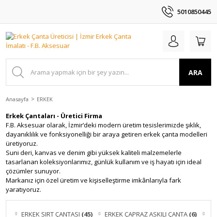
5010850445
ARA
Anasayfa
ERKEK
Erkek Çantaları - Üretici Firma
F.B. Aksesuar olarak, İzmir’deki modern üretim tesislerimizde şıklık,
dayanıklılık ve fonksiyonelliği bir araya getiren erkek çanta modelleri
üretiyoruz.
Suni deri, kanvas ve denim gibi yüksek kaliteli malzemelerle
tasarlanan koleksiyonlarımız, günlük kullanım ve iş hayatı için ideal
çözümler sunuyor.
Markanız için özel üretim ve kişiselleştirme imkânlarıyla fark
yaratıyoruz.
ERKEK SIRT ÇANTASI
(45)
ERKEK ÇAPRAZ ASKILI ÇANTA
(6)
ER