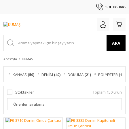
5010850445
ARA
Anasayfa
KUMAŞ
KANVAS
(50)
DENİM
(40)
DOKUMA
(21)
POLYESTER
(19)
Stoktakiler
Toplam 150 ürün