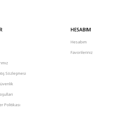
R
HESABIM
a
Hesabım
Favorileriniz
rımız
tış Sözleşmesi
Güvenlik
oşullari
er Politikası