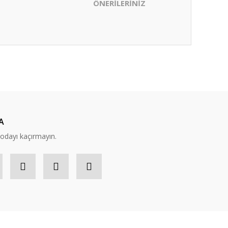
ÖNERİLERİNİZ
ıza iletebilirsiniz.
A
modayı kaçırmayın.