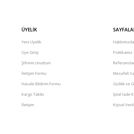
ÜYELİK
SAYFALA
Yeni Üyelik
Hakkımızd
Üye Girişi
Politikamız
Şifremi Unuttum
Referansla
İletişim Formu
Mesafeli Sa
Havale Bildirim Formu
Gizlilik ve 
Kargo Takibi
İptal İade K
İletişim
Kişisel Veril