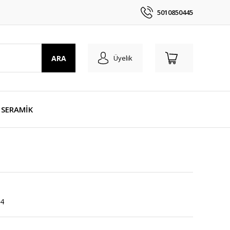
5010850445
ARA
Üyelik
SERAMİK
4