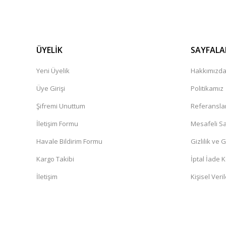
ÜYELİK
SAYFALA
Yeni Üyelik
Hakkımızd
Üye Girişi
Politikamız
Şifremi Unuttum
Referansla
İletişim Formu
Mesafeli Sa
Havale Bildirim Formu
Gizlilik ve 
Kargo Takibi
İptal İade K
İletişim
Kişisel Veril