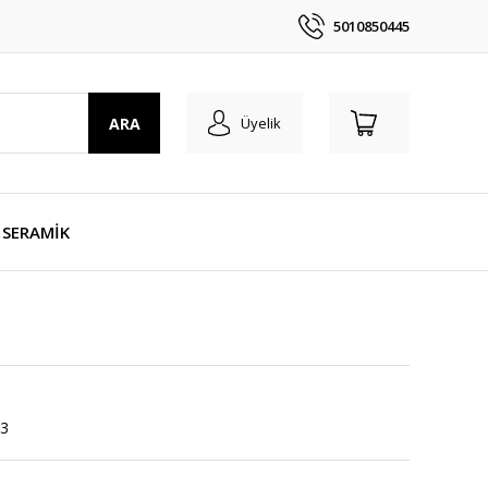
5010850445
ARA
Üyelik
SERAMİK
3