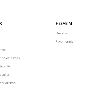
R
HESABIM
a
Hesabım
Favorileriniz
rımız
tış Sözleşmesi
Güvenlik
oşullari
er Politikası