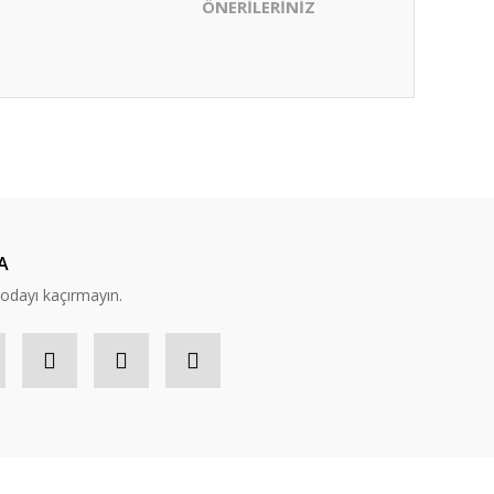
ÖNERİLERİNİZ
ıza iletebilirsiniz.
A
modayı kaçırmayın.