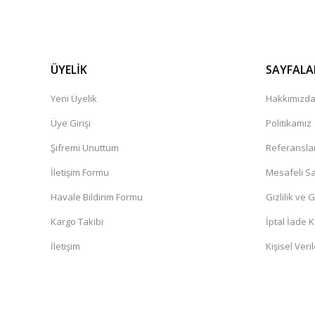
ÜYELİK
SAYFALA
Yeni Üyelik
Hakkımızd
Üye Girişi
Politikamız
Şifremi Unuttum
Referansla
İletişim Formu
Mesafeli Sa
Havale Bildirim Formu
Gizlilik ve 
Kargo Takibi
İptal İade K
İletişim
Kişisel Veril