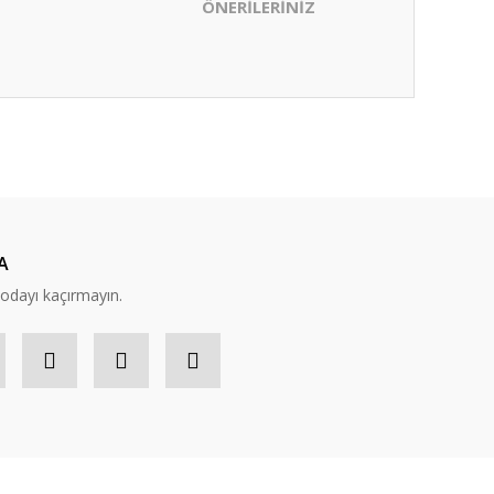
ÖNERİLERİNİZ
ıza iletebilirsiniz.
A
modayı kaçırmayın.