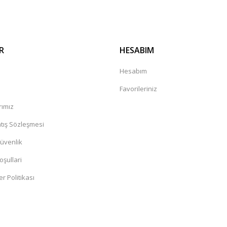
R
HESABIM
a
Hesabım
Favorileriniz
rımız
tış Sözleşmesi
Güvenlik
oşullari
er Politikası