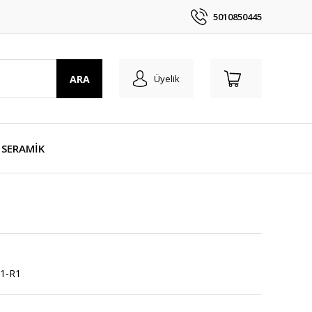
5010850445
ARA
Üyelik
SERAMİK
1-R1