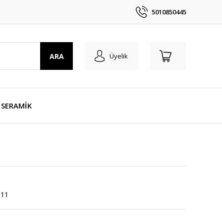
5010850445
ARA
Üyelik
SERAMİK
11