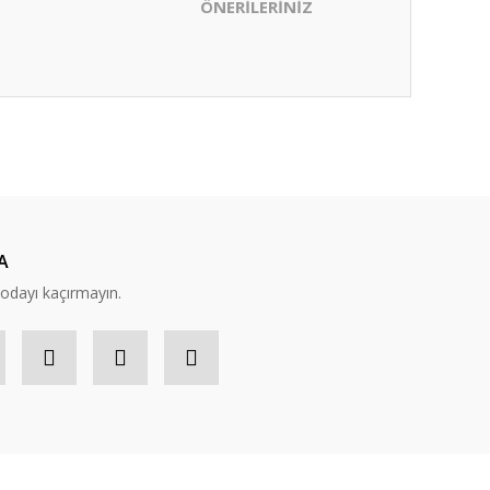
ÖNERİLERİNİZ
ıza iletebilirsiniz.
A
modayı kaçırmayın.