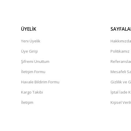
ÜYELİK
SAYFALA
Yeni Üyelik
Hakkımızd
Üye Girişi
Politikamız
Şifremi Unuttum
Referansla
İletişim Formu
Mesafeli Sa
Havale Bildirim Formu
Gizlilik ve 
Kargo Takibi
İptal İade K
İletişim
Kişisel Veril