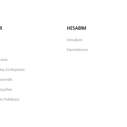
R
HESABIM
a
Hesabım
Favorileriniz
rımız
tış Sözleşmesi
Güvenlik
oşullari
er Politikası