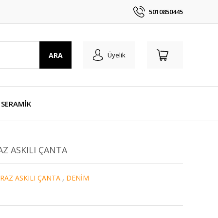
5010850445
ARA
Üyelik
SERAMİK
AZ ASKILI ÇANTA
RAZ ASKILI ÇANTA
,
DENİM
1