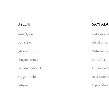
ÜYELİK
SAYFALA
Yeni Üyelik
Hakkımızd
Üye Girişi
Politikamız
Şifremi Unuttum
Referansla
İletişim Formu
Mesafeli Sa
Havale Bildirim Formu
Gizlilik ve 
Kargo Takibi
İptal İade K
İletişim
Kişisel Veril