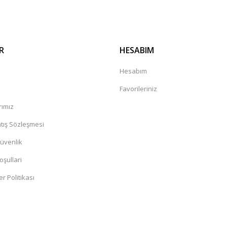
R
HESABIM
a
Hesabım
Favorileriniz
rımız
tış Sözleşmesi
Güvenlik
oşullari
er Politikası