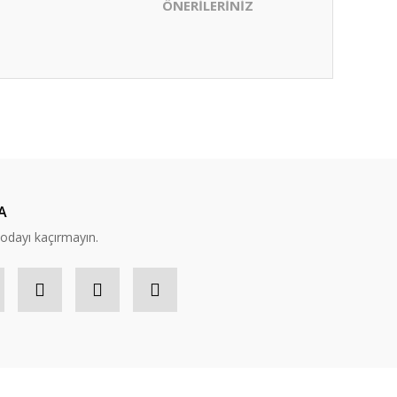
ÖNERİLERİNİZ
ıza iletebilirsiniz.
A
modayı kaçırmayın.