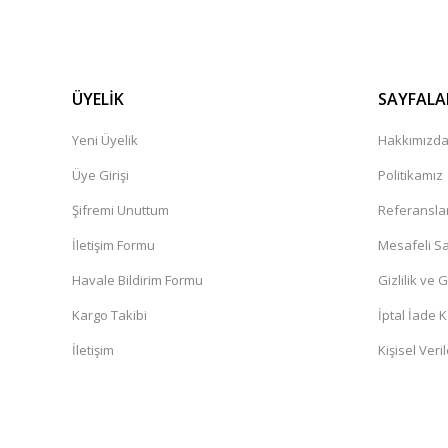
ÜYELİK
SAYFALA
Yeni Üyelik
Hakkımızd
Üye Girişi
Politikamız
Şifremi Unuttum
Referansla
İletişim Formu
Mesafeli Sa
Havale Bildirim Formu
Gizlilik ve 
Kargo Takibi
İptal İade K
İletişim
Kişisel Veril