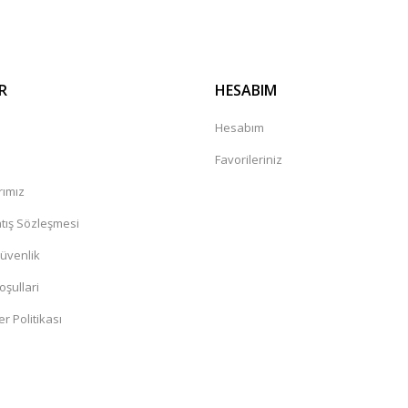
R
HESABIM
a
Hesabım
Favorileriniz
rımız
tış Sözleşmesi
Güvenlik
oşullari
er Politikası