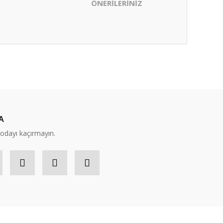
ÖNERİLERİNİZ
ıza iletebilirsiniz.
A
modayı kaçırmayın.