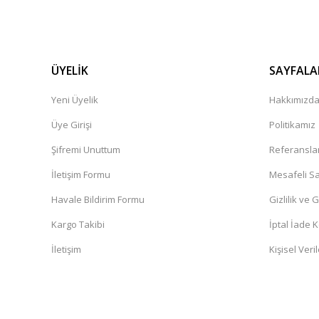
ÜYELİK
SAYFALA
Yeni Üyelik
Hakkımızd
Üye Girişi
Politikamız
Şifremi Unuttum
Referansla
İletişim Formu
Mesafeli Sa
Havale Bildirim Formu
Gizlilik ve 
Kargo Takibi
İptal İade K
İletişim
Kişisel Veril