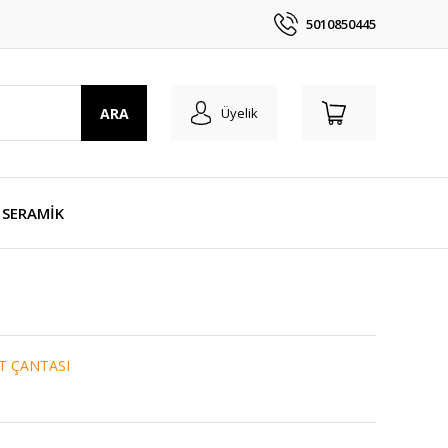
5010850445
ARA
Üyelik
SERAMİK
T ÇANTASI