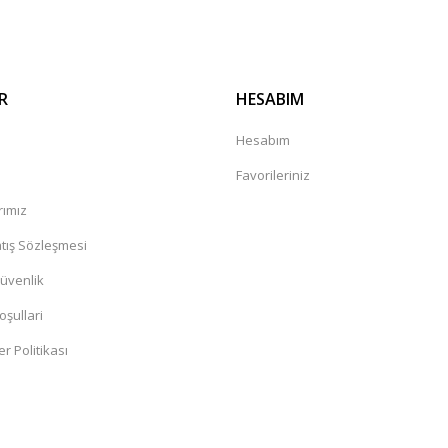
R
HESABIM
a
Hesabım
Favorileriniz
rımız
tış Sözleşmesi
Güvenlik
oşullari
er Politikası