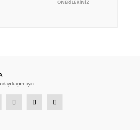
ÖNERİLERİNİZ
ıza iletebilirsiniz.
A
modayı kaçırmayın.