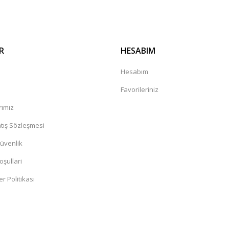
R
HESABIM
a
Hesabım
Favorileriniz
rımız
tış Sözleşmesi
Güvenlik
oşullari
er Politikası