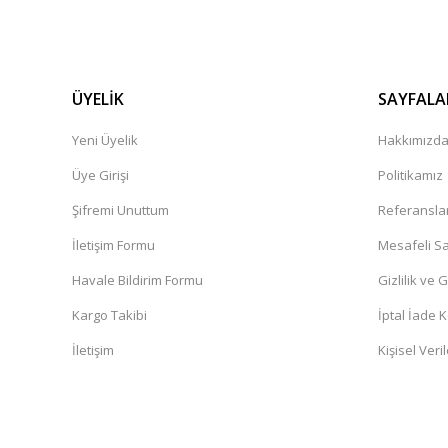
ÜYELİK
SAYFALA
Yeni Üyelik
Hakkımızd
Üye Girişi
Politikamız
Şifremi Unuttum
Referansla
İletişim Formu
Mesafeli Sa
Havale Bildirim Formu
Gizlilik ve 
Kargo Takibi
İptal İade K
İletişim
Kişisel Veril