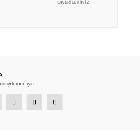
ÖNERİLERİNİZ
ıza iletebilirsiniz.
A
modayı kaçırmayın.