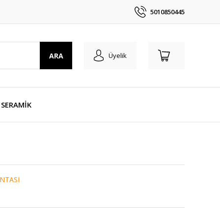
5010850445
ARA
Üyelik
SERAMİK
NTASI
1