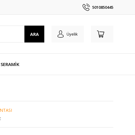
5010850445
ARA
Üyelik
SERAMİK
NTASI
2