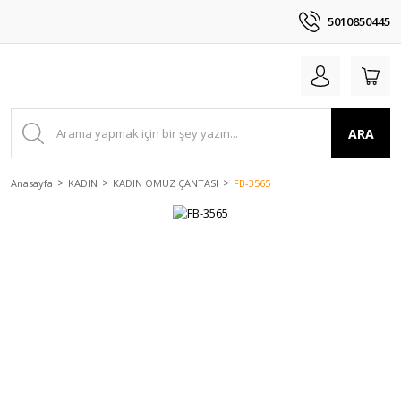
5010850445
ARA
Anasayfa
KADIN
KADIN OMUZ ÇANTASI
FB-3565