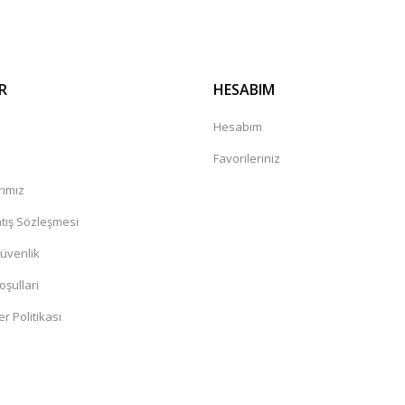
R
HESABIM
a
Hesabım
Favorileriniz
rımız
tış Sözleşmesi
Güvenlik
oşullari
er Politikası