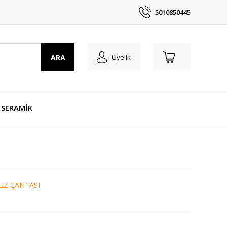
5010850445
ARA
Üyelik
SERAMİK
UZ ÇANTASI
1