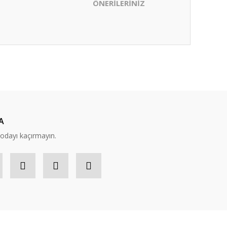
ÖNERİLERİNİZ
ıza iletebilirsiniz.
A
modayı kaçırmayın.