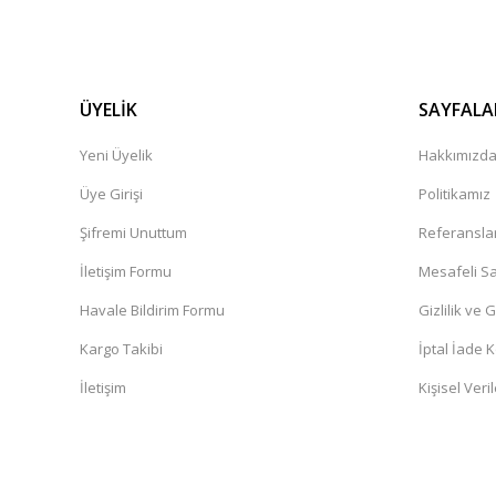
ÜYELİK
SAYFALA
Yeni Üyelik
Hakkımızd
Üye Girişi
Politikamız
Şifremi Unuttum
Referansla
İletişim Formu
Mesafeli Sa
Havale Bildirim Formu
Gizlilik ve 
Kargo Takibi
İptal İade K
İletişim
Kişisel Veril