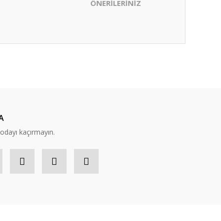
ÖNERİLERİNİZ
ıza iletebilirsiniz.
A
modayı kaçırmayın.