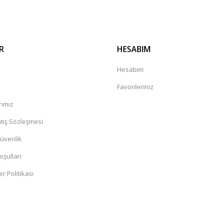
R
HESABIM
a
Hesabım
Favorileriniz
rımız
tış Sözleşmesi
Güvenlik
oşullari
er Politikası