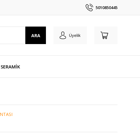
5010850445
ARA
Üyelik
SERAMİK
NTASI