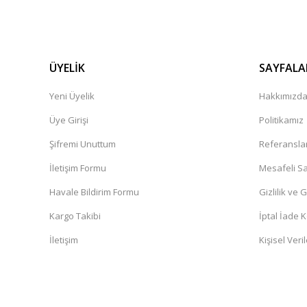
ÜYELİK
SAYFALA
Yeni Üyelik
Hakkımızd
Üye Girişi
Politikamız
Şifremi Unuttum
Referansla
İletişim Formu
Mesafeli Sa
Havale Bildirim Formu
Gizlilik ve 
Kargo Takibi
İptal İade K
İletişim
Kişisel Veril