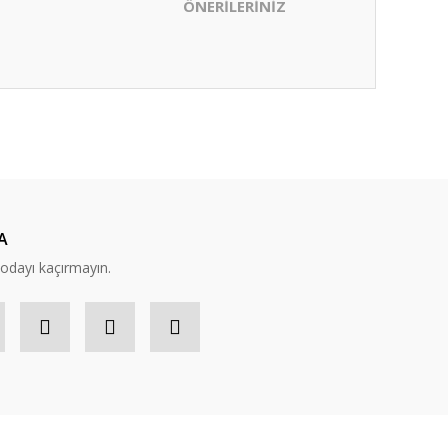
ÖNERİLERİNİZ
ıza iletebilirsiniz.
A
modayı kaçırmayın.