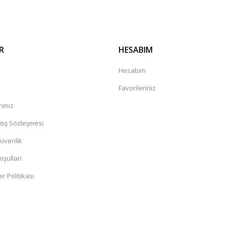
R
HESABIM
a
Hesabım
Favorileriniz
rımız
tış Sözleşmesi
Güvenlik
oşullari
er Politikası