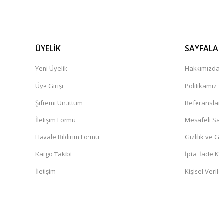
ÜYELİK
SAYFALA
Yeni Üyelik
Hakkımızd
Üye Girişi
Politikamız
Şifremi Unuttum
Referansla
İletişim Formu
Mesafeli Sa
Havale Bildirim Formu
Gizlilik ve 
Kargo Takibi
İptal İade K
İletişim
Kişisel Veril