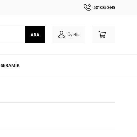
5010850445
ARA
Üyelik
SERAMİK