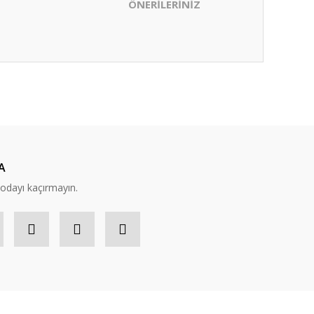
ÖNERİLERİNİZ
ıza iletebilirsiniz.
A
modayı kaçırmayın.