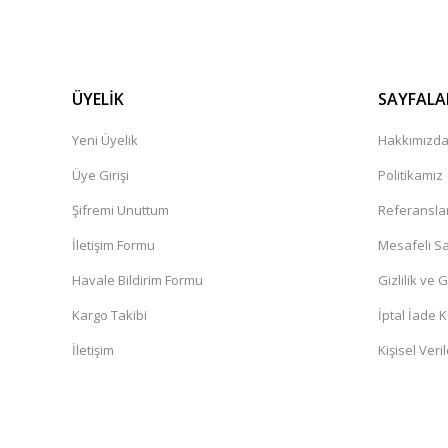
ÜYELİK
SAYFALA
Yeni Üyelik
Hakkımızd
Üye Girişi
Politikamız
Şifremi Unuttum
Referansla
İletişim Formu
Mesafeli Sa
Havale Bildirim Formu
Gizlilik ve 
Kargo Takibi
İptal İade K
İletişim
Kişisel Veril