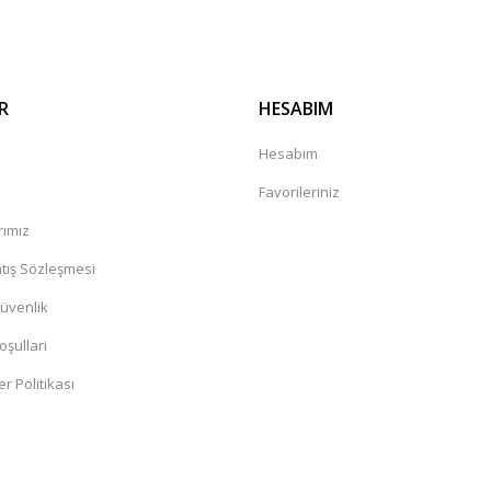
R
HESABIM
a
Hesabım
Favorileriniz
rımız
tış Sözleşmesi
Güvenlik
oşullari
er Politikası