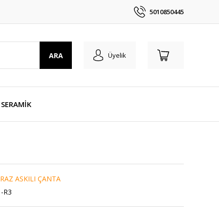
5010850445
ARA
Üyelik
SERAMİK
RAZ ASKILI ÇANTA
1-R3