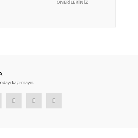
ÖNERİLERİNİZ
ıza iletebilirsiniz.
A
modayı kaçırmayın.