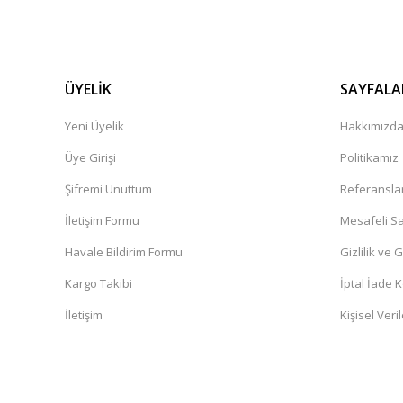
ÜYELİK
SAYFALA
Yeni Üyelik
Hakkımızd
Üye Girişi
Politikamız
Şifremi Unuttum
Referansla
İletişim Formu
Mesafeli Sa
Havale Bildirim Formu
Gizlilik ve 
Kargo Takibi
İptal İade K
İletişim
Kişisel Veril