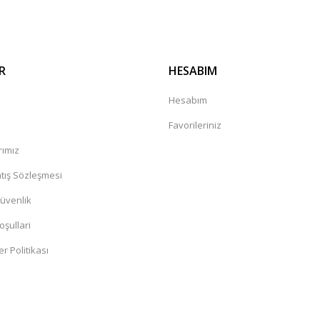
R
HESABIM
a
Hesabım
Favorileriniz
rımız
tış Sözleşmesi
Güvenlik
oşullari
er Politikası