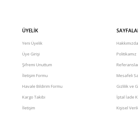
ÜYELİK
SAYFALA
Yeni Üyelik
Hakkımızd
Üye Girişi
Politikamız
Şifremi Unuttum
Referansla
İletişim Formu
Mesafeli Sa
Havale Bildirim Formu
Gizlilik ve 
Kargo Takibi
İptal İade K
İletişim
Kişisel Veril