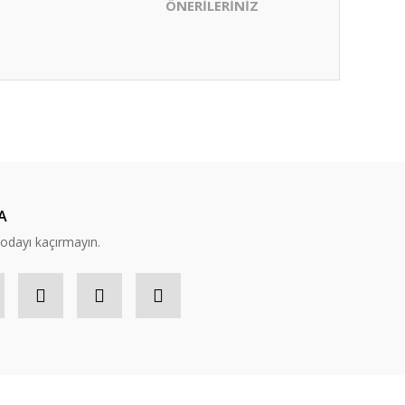
ÖNERİLERİNİZ
ıza iletebilirsiniz.
A
modayı kaçırmayın.