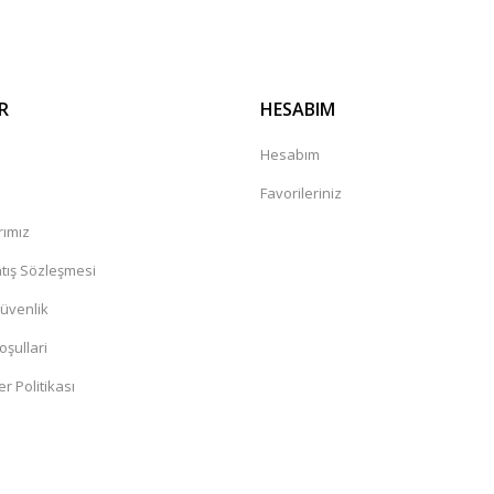
R
HESABIM
a
Hesabım
Favorileriniz
rımız
tış Sözleşmesi
Güvenlik
oşullari
er Politikası