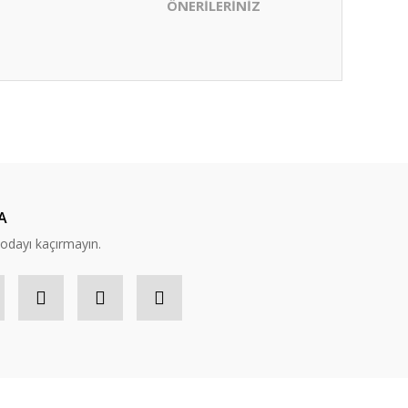
ÖNERİLERİNİZ
ıza iletebilirsiniz.
A
modayı kaçırmayın.