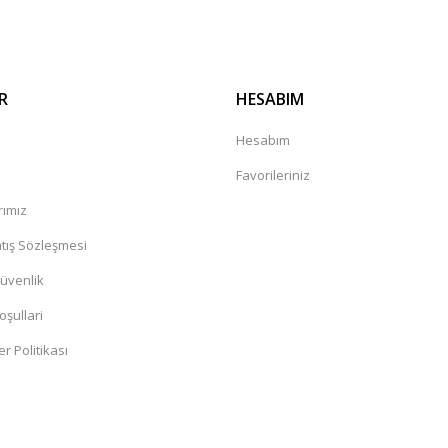
R
HESABIM
a
Hesabım
Favorileriniz
rımız
tış Sözleşmesi
Güvenlik
oşullari
er Politikası