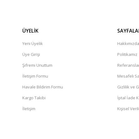
ÜYELİK
SAYFALA
Yeni Üyelik
Hakkımızd
Üye Girişi
Politikamız
Şifremi Unuttum
Referansla
İletişim Formu
Mesafeli Sa
Havale Bildirim Formu
Gizlilik ve 
Kargo Takibi
İptal İade K
İletişim
Kişisel Veril