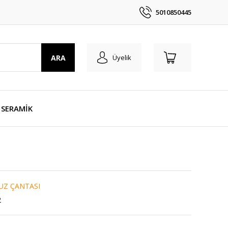
5010850445
ARA
Üyelik
SERAMİK
UZ ÇANTASI
2