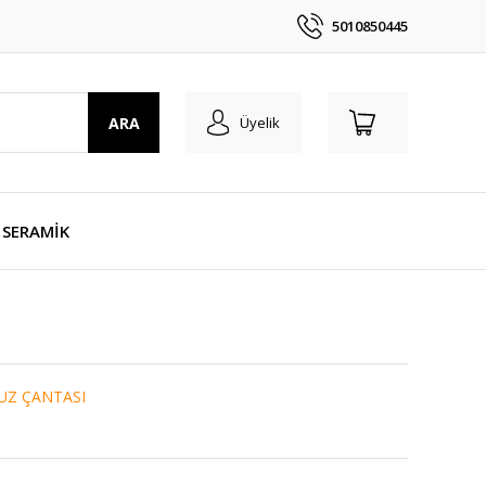
5010850445
ARA
Üyelik
SERAMİK
UZ ÇANTASI