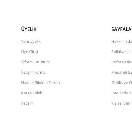
ÜYELİK
SAYFALA
Yeni Üyelik
Hakkımızd
Üye Girişi
Politikamız
Şifremi Unuttum
Referansla
İletişim Formu
Mesafeli Sa
Havale Bildirim Formu
Gizlilik ve 
Kargo Takibi
İptal İade K
İletişim
Kişisel Veril