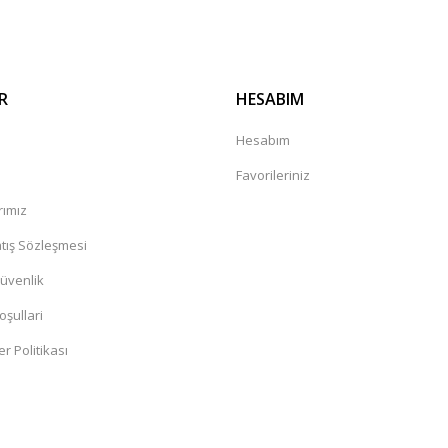
R
HESABIM
a
Hesabım
Favorileriniz
rımız
tış Sözleşmesi
Güvenlik
oşullari
er Politikası