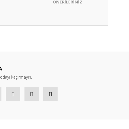
ÖNERİLERİNİZ
ıza iletebilirsiniz.
A
modayı kaçırmayın.