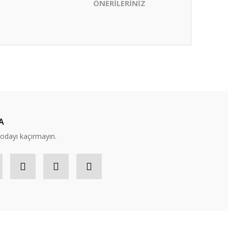
ÖNERİLERİNİZ
ıza iletebilirsiniz.
A
modayı kaçırmayın.