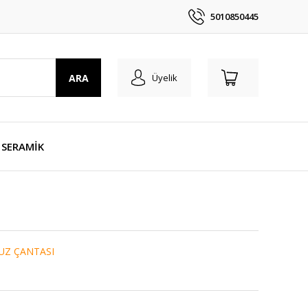
5010850445
ARA
Üyelik
SERAMİK
UZ ÇANTASI