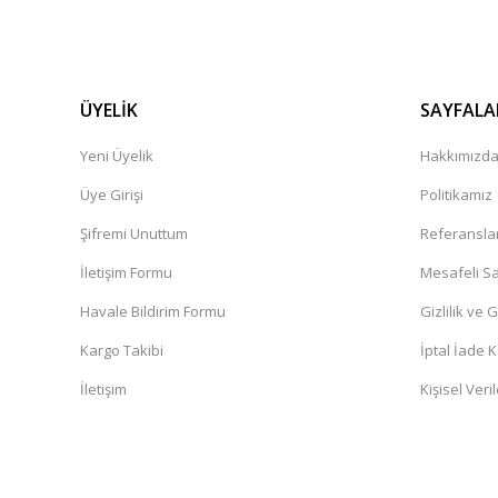
ÜYELİK
SAYFALA
Yeni Üyelik
Hakkımızd
Üye Girişi
Politikamız
Şifremi Unuttum
Referansla
İletişim Formu
Mesafeli Sa
Havale Bildirim Formu
Gizlilik ve 
Kargo Takibi
İptal İade K
İletişim
Kişisel Veril