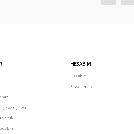
Gönder
R
HESABIM
a
Hesabım
Favorileriniz
rımız
tış Sözleşmesi
Güvenlik
oşullari