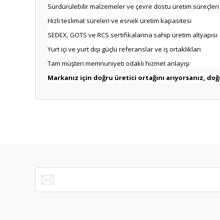
Sürdürülebilir malzemeler ve çevre dostu üretim süreçleri
Hızlı teslimat süreleri ve esnek üretim kapasitesi
SEDEX, GOTS ve RCS sertifikalarına sahip üretim altyapısı
Yurt içi ve yurt dışı güçlü referanslar ve iş ortaklıkları
Tam müşteri memnuniyeti odaklı hizmet anlayışı
Markanız için doğru üretici ortağını arıyorsanız, doğ
Bu ürünün fiyat bilgisi, resim, ürün açıklamalarında ve diğ
Görüş ve önerileriniz için teşekkür ederiz.
Ürün resmi kalitesiz, bozuk veya görüntülenemiyor.
Ürün açıklamasında eksik bilgiler bulunuyor.
Ürün bilgilerinde hatalar bulunuyor.
Ürün fiyatı diğer sitelerden daha pahalı.
Bu ürüne benzer farklı alternatifler olmalı.