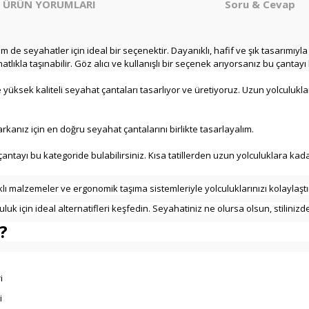
ÜRÜN YORUMLARI
Soru & Cevap
 de seyahatler için ideal bir seçenektir. Dayanıklı, hafif ve şık tasarımıyla
tlıkla taşınabilir. Göz alıcı ve kullanışlı bir seçenek arıyorsanız bu çanta
yüksek kaliteli seyahat çantaları tasarlıyor ve üretiyoruz. Uzun yolculuklar
rkanız için en doğru seyahat çantalarını birlikte tasarlayalım.
 çantayı bu kategoride bulabilirsiniz. Kısa tatillerden uzun yolculuklara kad
klı malzemeler ve ergonomik taşıma sistemleriyle yolculuklarınızı kolaylaş
lculuk için ideal alternatifleri keşfedin. Seyahatiniz ne olursa olsun, stili
?
i
i