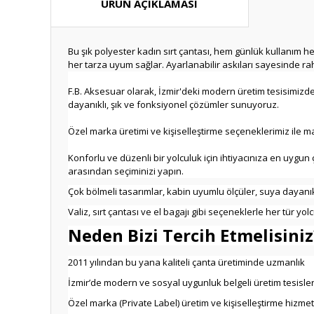
ÜRÜN AÇIKLAMASI
Bu şık polyester kadın sırt çantası, hem günlük kullanım hem
her tarza uyum sağlar. Ayarlanabilir askıları sayesinde raha
F.B. Aksesuar olarak, İzmir'deki modern üretim tesisimizde 
dayanıklı, şık ve fonksiyonel çözümler sunuyoruz.
Özel marka üretimi ve kişiselleştirme seçeneklerimiz ile ma
Konforlu ve düzenli bir yolculuk için ihtiyacınıza en uygun
arasından seçiminizi yapın.
Çok bölmeli tasarımlar, kabin uyumlu ölçüler, suya dayanı
Valiz, sırt çantası ve el bagajı gibi seçeneklerle her tür yo
Neden Bizi Tercih Etmelisiniz
2011 yılından bu yana kaliteli çanta üretiminde uzmanlık
İzmir’de modern ve sosyal uygunluk belgeli üretim tesisler
Özel marka (Private Label) üretim ve kişiselleştirme hizmet