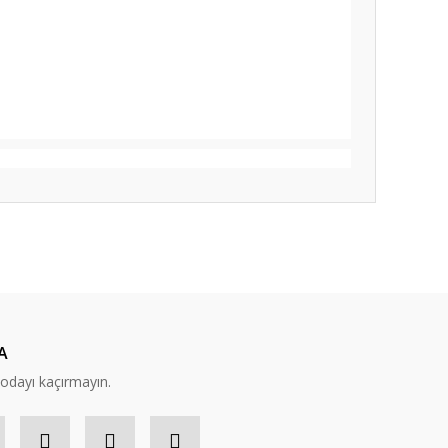
ıza iletebilirsiniz.
A
modayı kaçırmayın.