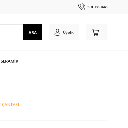
5010850445
ARA
Üyelik
SERAMİK
T ÇANTASI