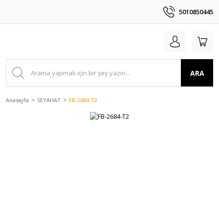
5010850445
ARA
Anasayfa
SEYAHAT
FB-2684-T2