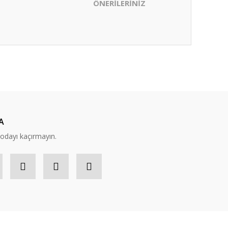
ÖNERİLERİNİZ
ıza iletebilirsiniz.
A
modayı kaçırmayın.