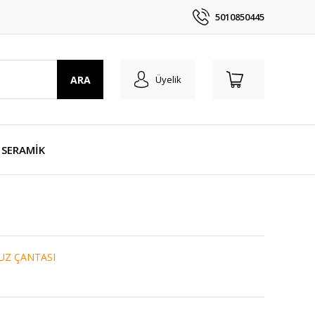
5010850445
ARA
Üyelik
SERAMİK
UZ ÇANTASI