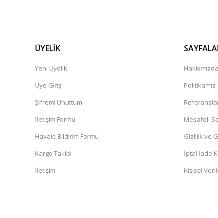
ÜYELİK
SAYFALA
Yeni Üyelik
Hakkımızd
Üye Girişi
Politikamız
Şifremi Unuttum
Referansla
İletişim Formu
Mesafeli Sa
Havale Bildirim Formu
Gizlilik ve 
Kargo Takibi
İptal İade K
İletişim
Kişisel Veril