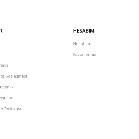
R
HESABIM
a
Hesabım
Favorileriniz
rımız
tış Sözleşmesi
Güvenlik
oşullari
er Politikası