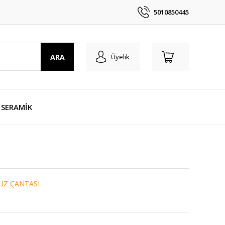
5010850445
ARA
Üyelik
SERAMİK
UZ ÇANTASI