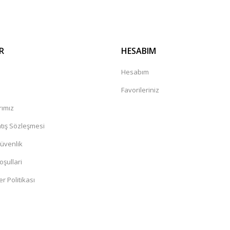
R
HESABIM
a
Hesabım
Favorileriniz
rımız
tış Sözleşmesi
Güvenlik
oşullari
er Politikası