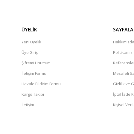
ÜYELİK
SAYFALA
Yeni Üyelik
Hakkımızd
Üye Girişi
Politikamız
Şifremi Unuttum
Referansla
İletişim Formu
Mesafeli Sa
Havale Bildirim Formu
Gizlilik ve 
Kargo Takibi
İptal İade K
İletişim
Kişisel Veril