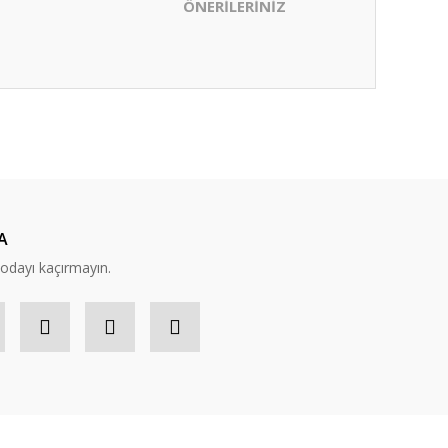
ÖNERİLERİNİZ
ıza iletebilirsiniz.
A
modayı kaçırmayın.