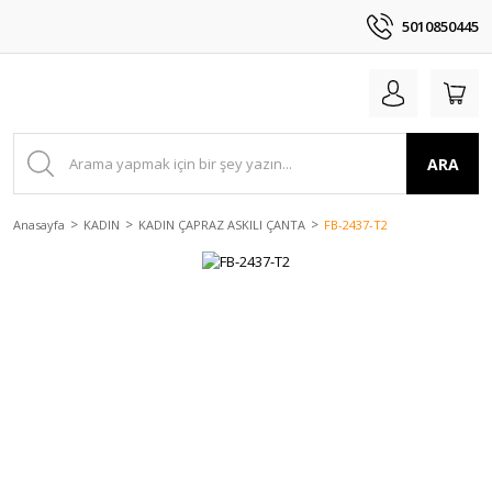
5010850445
ARA
Anasayfa
KADIN
KADIN ÇAPRAZ ASKILI ÇANTA
FB-2437-T2