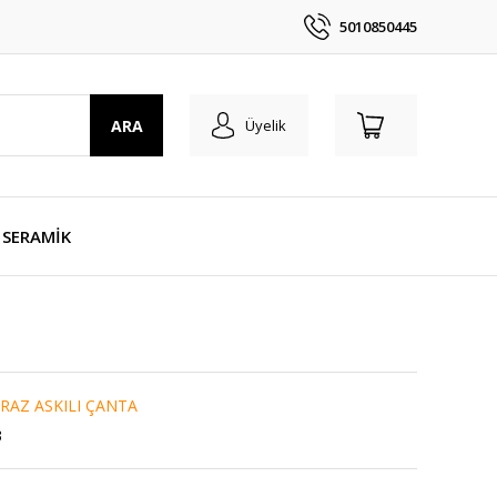
5010850445
ARA
Üyelik
SERAMİK
RAZ ASKILI ÇANTA
3