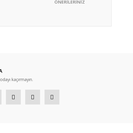
ÖNERİLERİNİZ
ıza iletebilirsiniz.
A
modayı kaçırmayın.