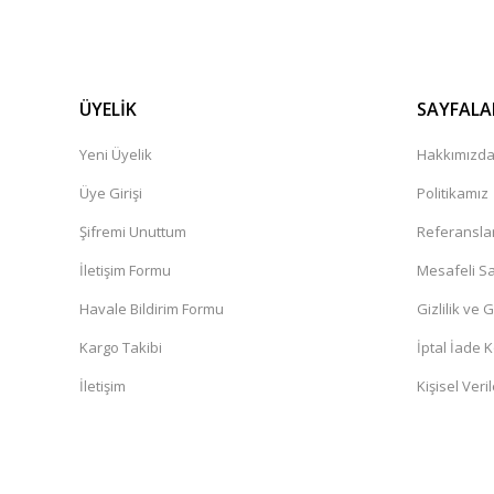
ÜYELİK
SAYFALA
Yeni Üyelik
Hakkımızd
Üye Girişi
Politikamız
Şifremi Unuttum
Referansla
İletişim Formu
Mesafeli Sa
Havale Bildirim Formu
Gizlilik ve 
Kargo Takibi
İptal İade K
İletişim
Kişisel Veril