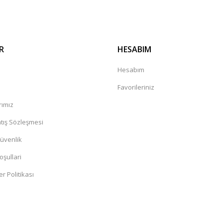
R
HESABIM
a
Hesabım
Favorileriniz
rımız
tış Sözleşmesi
Güvenlik
oşullari
er Politikası