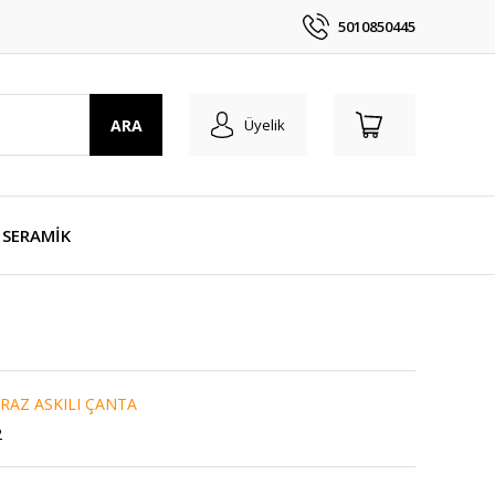
5010850445
ARA
Üyelik
SERAMİK
RAZ ASKILI ÇANTA
2