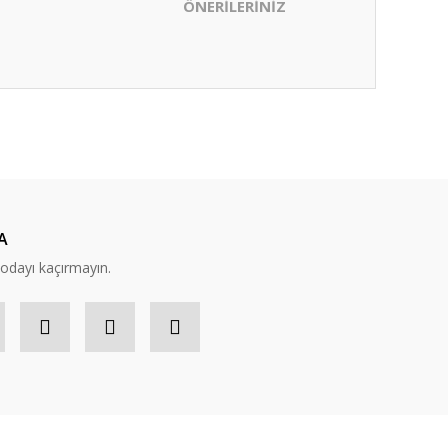
ÖNERİLERİNİZ
ıza iletebilirsiniz.
A
modayı kaçırmayın.