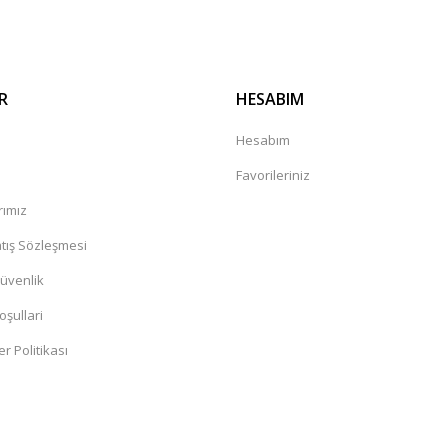
R
HESABIM
a
Hesabım
Favorileriniz
rımız
tış Sözleşmesi
Güvenlik
oşullari
er Politikası