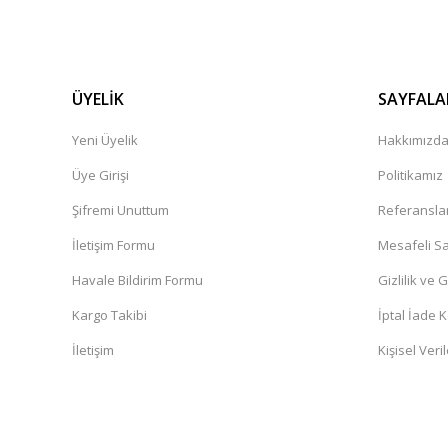
ÜYELİK
SAYFALA
Yeni Üyelik
Hakkımızd
Üye Girişi
Politikamız
Şifremi Unuttum
Referansla
İletişim Formu
Mesafeli Sa
Havale Bildirim Formu
Gizlilik ve 
Kargo Takibi
İptal İade K
İletişim
Kişisel Veril