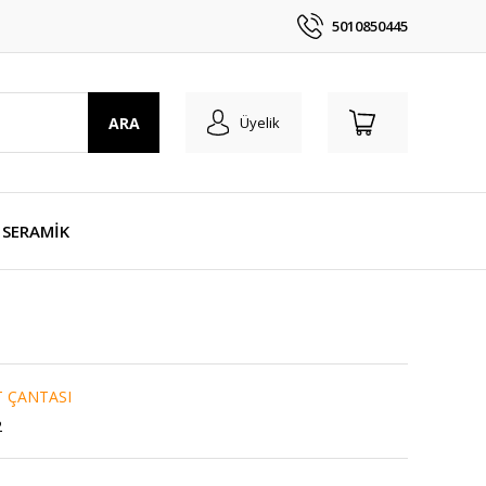
5010850445
ARA
Üyelik
SERAMİK
T ÇANTASI
2