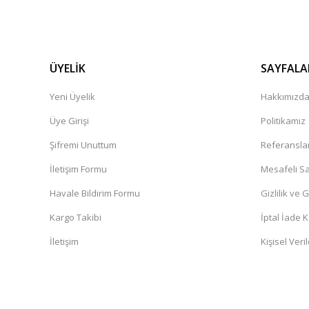
ÜYELİK
SAYFALA
Yeni Üyelik
Hakkımızd
Üye Girişi
Politikamız
Şifremi Unuttum
Referansla
İletişim Formu
Mesafeli Sa
Havale Bildirim Formu
Gizlilik ve 
Kargo Takibi
İptal İade K
İletişim
Kişisel Veril