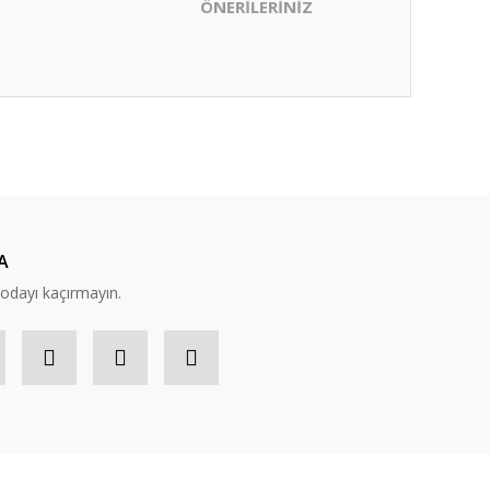
ÖNERİLERİNİZ
ıza iletebilirsiniz.
A
modayı kaçırmayın.