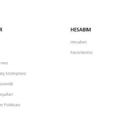
R
HESABIM
a
Hesabım
Favorileriniz
rımız
tış Sözleşmesi
Güvenlik
oşullari
er Politikası