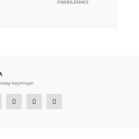
ÖNERİLERİNİZ
ıza iletebilirsiniz.
A
modayı kaçırmayın.