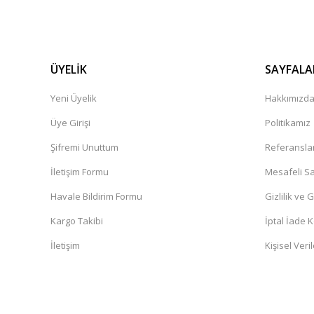
ÜYELİK
SAYFALA
Yeni Üyelik
Hakkımızd
Üye Girişi
Politikamız
Şifremi Unuttum
Referansla
İletişim Formu
Mesafeli Sa
Havale Bildirim Formu
Gizlilik ve 
Kargo Takibi
İptal İade K
İletişim
Kişisel Veril