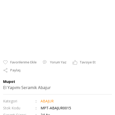
Yorum Yaz
Tavsiye Et
Paylaş
Mupot
El Yapımı Seramik Abajur
Kategori
ABAJUR
Stok Kodu
MPT-ABAJUR0015
Garanti Süresi
24 Ay