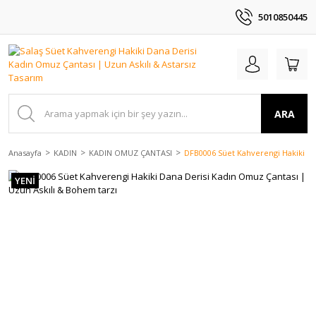
5010850445
ARA
Anasayfa
KADIN
KADIN OMUZ ÇANTASI
DFB0006 Süet Kahverengi Hakiki Da
YENİ