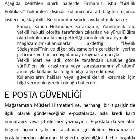
Aşağıda belirtilen sınırlı hallerde Firmamız, işbu "Gizlilik
Politikası" hükümleri dışında kullanıcılara ait bilgileri üçüncü
kişilere açıklayabilir. Bu durumlar sınırlı sayıda olmak üzere;
Kanun, Kanun Hükmünde Kararname, Yönetmelik v.b.
yetkili hukuki otorite tarafından çıkarılan ve yürürlülükte
olan hukuk kurallarının getirdiği zorunluluklara uymak;
Mağazamızınkullanıcılarla akdettiği "Üyelik
Sözleşmesi"'nin ve diğer sözleşmelerin gereklerini yerine
getirmek ve bunları uygulamaya koymak amacıyla;
Yetkili idari ve adli otorite tarafından usulüne göre
yürütülen bir araştırma veya soruşturmanın yürütümü
amacıyla kullanıcılarla ilgili bilgi talep edilmesi;
Kullanıcıların hakları veya güvenliklerini korumak için
bilgi vermenin gerekli olduğu hallerdir.
E-POSTA GÜVENLİĞİ
Mağazamızın Müşteri Hizmetleri’ne, herhangi bir siparişinizle
ilgili olarak göndereceğiniz e-postalarda, asla kredi kartı
numaranızı veya şifrelerinizi yazmayınız. E-postalarda yer alan
bilgiler üçüncü şahıslar tarafından görülebilir. Firmamız e-
postalarınızdan aktarılan bilgilerin güvenliğini hiçbir koşulda