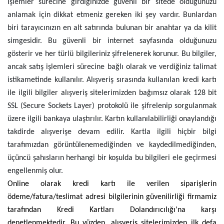
İşlemler sürecine girdiğinizde güvenli bir sitede olduğunuzu
anlamak için dikkat etmeniz gereken iki şey vardır. Bunlardan
biri tarayıcınızın en alt satırında bulunan bir anahtar ya da kilit
simgesidir. Bu güvenli bir internet sayfasında olduğunuzu
gösterir ve her türlü bilgileriniz şifrelenerek korunur. Bu bilgiler,
ancak satış işlemleri sürecine bağlı olarak ve verdiğiniz talimat
istikametinde kullanılır. Alışveriş sırasında kullanılan kredi kartı
ile ilgili bilgiler alışveriş sitelerimizden bağımsız olarak 128 bit
SSL (Secure Sockets Layer) protokolü ile şifrelenip sorgulanmak
üzere ilgili bankaya ulaştırılır. Kartın kullanılabilirliği onaylandığı
takdirde alışverişe devam edilir. Kartla ilgili hiçbir bilgi
tarafımızdan görüntülenemediğinden ve kaydedilmediğinden,
üçüncü şahısların herhangi bir koşulda bu bilgileri ele geçirmesi
engellenmiş olur.
Online olarak kredi kartı ile verilen siparişlerin
ödeme/fatura/teslimat adresi bilgilerinin güvenilirliği firmamiz
tarafından Kredi Kartları Dolandırıcılığı'na karşı
denetlenmektedir. Bu yüzden, alışveriş sitelerimizden ilk defa