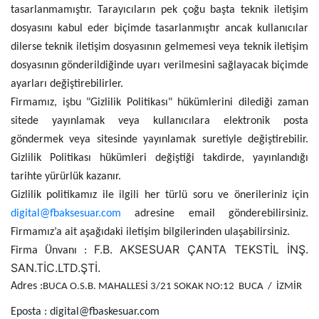
tasarlanmamıştır. Tarayıcıların pek çoğu başta teknik iletişim
dosyasını kabul eder biçimde tasarlanmıştır ancak kullanıcılar
dilerse teknik iletişim dosyasının gelmemesi veya teknik iletişim
dosyasının gönderildiğinde uyarı verilmesini sağlayacak biçimde
ayarları değiştirebilirler.
Firmamız, işbu "Gizlilik Politikası" hükümlerini dilediği zaman
sitede yayınlamak veya kullanıcılara elektronik posta
göndermek veya sitesinde yayınlamak suretiyle değiştirebilir.
Gizlilik Politikası hükümleri değiştiği takdirde, yayınlandığı
tarihte yürürlük kazanır.
Gizlilik politikamız ile ilgili her türlü soru ve önerileriniz için
digital@fbaksesuar.com
adresine email gönderebilirsiniz.
Firmamız’a ait aşağıdaki iletişim bilgilerinden ulaşabilirsiniz.
F.B. AKSESUAR ÇANTA TEKSTİL İNŞ.
Firma Ünvanı :
SAN.TİC.LTD.ŞTİ.
Adres :
BUCA O.S.B. MAHALLESİ 3/21 SOKAK NO:12
BUCA
/
İZMİR
Eposta : digital@fbaskesuar.com