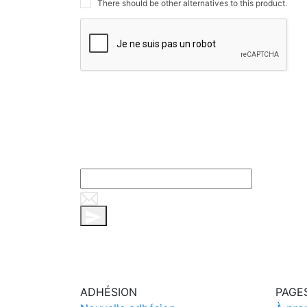
There should be other alternatives to this product.
ADHÉSION
PAGE