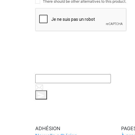
There should be other alternatives to this product.
ADHÉSION
PAGE